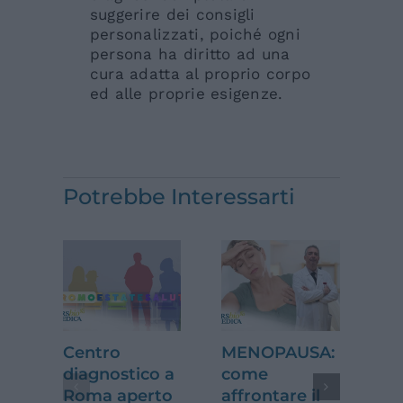
suggerire dei consigli
personalizzati, poiché ogni
persona ha diritto ad una
cura adatta al proprio corpo
ed alle proprie esigenze.
Potrebbe Interessarti
Centro
MENOPAUSA:
Di
diagnostico a
come
ca
Roma aperto
affrontare il
ga