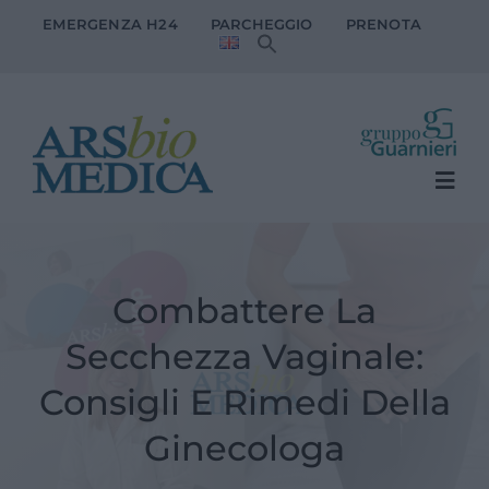
Salta
EMERGENZA H24
PARCHEGGIO
PRENOTA
al
contenuto
Togg
Navi
LA CLINICA
Combattere La
SERVIZI AL PAZIENTE
Secchezza Vaginale:
SPECIALITA’ MEDICHE
Consigli E Rimedi Della
Ginecologa
MEDICI