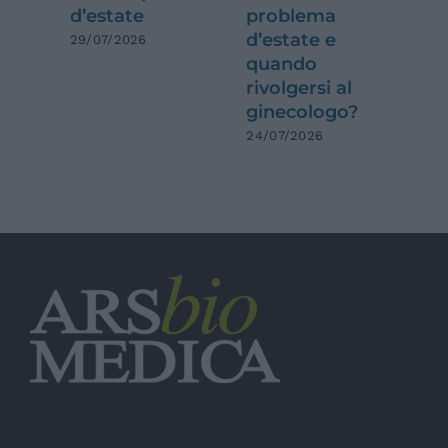
d’estate
problema
e 
d’estate e
da
29/07/2026
quando
qu
rivolgersi al
ca
ginecologo?
na
di
24/07/2026
09/