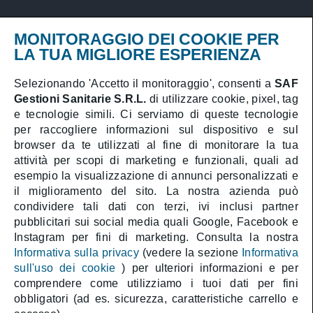
Privacy Policy
MONITORAGGIO DEI COOKIE PER
Cookies Policy
LA TUA MIGLIORE ESPERIENZA
PARS – Piano Annuale Rischio Sanitario
Selezionando 'Accetto il monitoraggio', consenti a
SAF
Gestioni Sanitarie S.R.L.
di utilizzare cookie, pixel, tag
Prenota online
e tecnologie simili. Ci serviamo di queste tecnologie
Area Medici
per raccogliere informazioni sul dispositivo e sul
browser da te utilizzati al fine di monitorare la tua
attività per scopi di marketing e funzionali, quali ad
esempio la visualizzazione di annunci personalizzati e
il miglioramento del sito. La nostra azienda può
SAF Gestioni Sanitarie S.R.L.
condividere tali dati con terzi, ivi inclusi partner
Direttore sanitario:
Dott. Athos Gentile
pubblicitari sui social media quali Google, Facebook e
Società con unico socio soggetta a direzione e
coordinamento della CAT Holding S.p.A.
Instagram per fini di marketing. Consulta la nostra
Capitale Sociale € 1.000.000 i.v. | C.F. 05323990589 |
Informativa sulla privacy
(vedere la sezione
Informativa
P.IVA 01388411009 | R.E.A. RM-488587
sull'uso dei cookie
) per ulteriori informazioni e per
comprendere come utilizziamo i tuoi dati per fini
obbligatori (ad es. sicurezza, caratteristiche carrello e