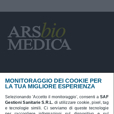
Privacy Policy
MONITORAGGIO DEI COOKIE PER
Cookies Policy
LA TUA MIGLIORE ESPERIENZA
PARS – Piano Annuale Rischio Sanitario
Selezionando 'Accetto il monitoraggio', consenti a
SAF
Gestioni Sanitarie S.R.L.
di utilizzare cookie, pixel, tag
Prenota online
e tecnologie simili. Ci serviamo di queste tecnologie
Area Medici
per raccogliere informazioni sul dispositivo e sul