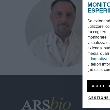
MONITO
ESPERI
Selezionando
utilizzare c
raccogliere
monitorare l
visualizzaz
azienda può 
media quali
Informativa 
ulteriori inf
(ad es. sicur
ACCETTO
GESTIONE