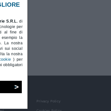
GLIORE
e
ie S.R.L.
di
ecnologie per
RO
i al fine di
d esempio la
o. La nostra
ri sui social
ta la nostra
cookie
) per
i obbligatori
Privacy Policy
eri
Cookies Policy