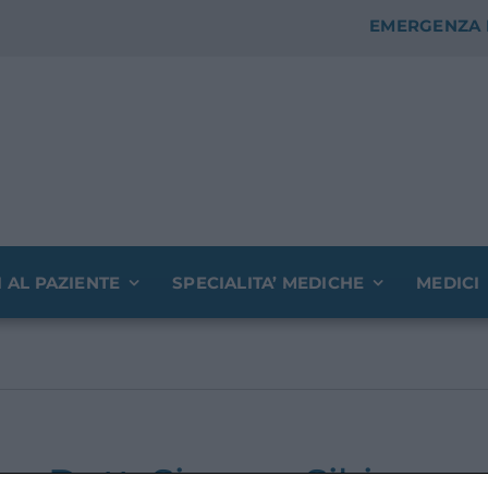
EMERGENZA 
I AL PAZIENTE
SPECIALITA’ MEDICHE
MEDICI
Dott. Simone Sibio