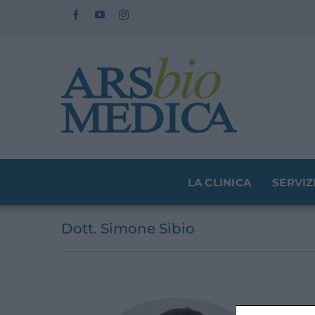
Salta
al
contenuto
LA CLINICA
SERVIZ
Dott. Simone Sibio