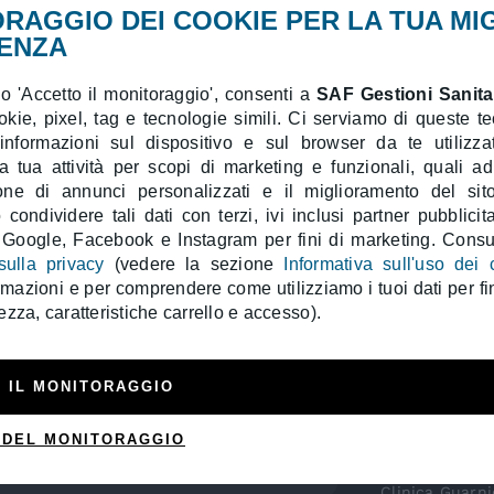
RAGGIO DEI COOKIE PER LA TUA MI
Chirurgia Addominale, Chirurgia General
ENZA
 'Accetto il monitoraggio', consenti a
SAF Gestioni Sanitar
ookie, pixel, tag e tecnologie simili. Ci serviamo di queste t
INDIET
 informazioni sul dispositivo e sul browser da te utilizzat
a tua attività per scopi di marketing e funzionali, quali a
ione di annunci personalizzati e il miglioramento del sit
condividere tali dati con terzi, ivi inclusi partner pubblicita
 Google, Facebook e Instagram per fini di marketing. Consul
sulla privacy
(vedere la sezione
Informativa sull'uso dei 
ormazioni e per comprendere come utilizziamo i tuoi dati per fin
ezza, caratteristiche carrello e accesso).
 IL MONITORAGGIO
 DEL MONITORAGGIO
Ars Medica
(39) 063614941
Clinica Guarni