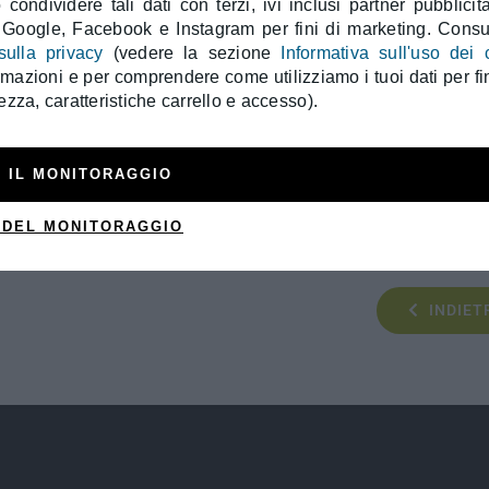
condividere tali dati con terzi, ivi inclusi partner pubblicita
Formazione
 Google, Facebook e Instagram per fini di marketing. Consul
sulla privacy
(vedere la sezione
Informativa sull'uso dei 
Ha conseguito il diploma di Specializzazione i
ormazioni e per comprendere come utilizziamo i tuoi dati per fin
ezza, caratteristiche carrello e accesso).
degli Studi di Roma La Sapienza. Durante il p
gli studi grazie ad esperienze nazionali e inter
l’Inselspital Bern in Svizzera e l’ORSI Intensiv
 IL MONITORAGGIO
grazie alle quali si è specializzato nella chiru
più di 100 pubblicazioni internazionali.
 DEL MONITORAGGIO
INDIET