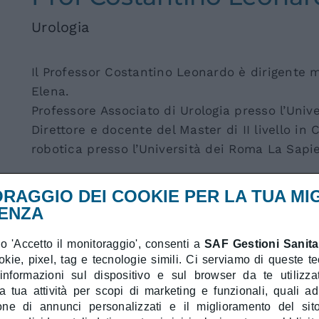
Urologia
Il Professor Costantino Leonardo è dirigente 
Elena.
Professore Associato di Urologia presso l’Univ
Direttore e docente del Master di II livello in
robotica presso l’Università dei Roma La Sapi
Esperienza professionale
RAGGIO DEI COOKIE PER LA TUA MI
ENZA
Negli ultimi anni si è occupato principalmen
interesse nelle patologie urologiche benigne. 
 'Accetto il monitoraggio', consenti a
SAF Gestioni Sanitar
laparoscopica e robotica, con circa 700 interve
ookie, pixel, tag e tecnologie simili. Ci serviamo di queste t
 informazioni sul dispositivo e sul browser da te utilizzat
attivo nella ricerca scientifica attraverso Grup
a tua attività per scopi di marketing e funzionali, quali a
Trials clinici e Ricerche di Ateneo.
ione di annunci personalizzati e il miglioramento del sit