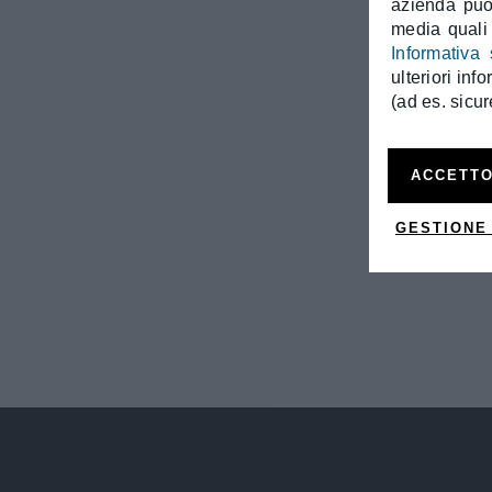
azienda può 
media quali
Informativa 
ulteriori inf
(ad es. sicur
ACCETTO
GESTIONE