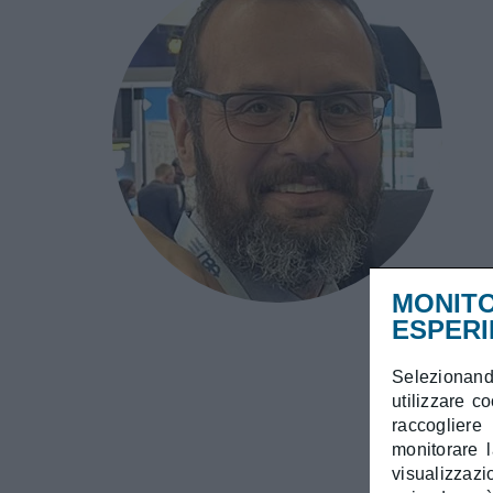
MONITO
ESPERI
Selezionando
utilizzare c
raccogliere
monitorare l
visualizzaz