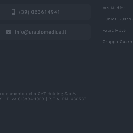
Ars Medica
(39) 063614941
Clinica Guarni
Fabia Mater
info@arsbiomedica.it
Gruppo Guarni
ordinamento della CAT Holding S.p.A.
89 | P.IVA 01388411009 | R.E.A. RM-488587