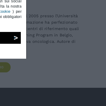
ri sui social
ta la nostra
cookie
) per
n Urologia nel 2005 presso l’Università
i obbligatori
ercorso di formazione ha perfezionato
nazionali in centri di riferimento quali
e Robotic Training Program in Belgio,
rgia mininvasiva oncologica. Autore di
RO