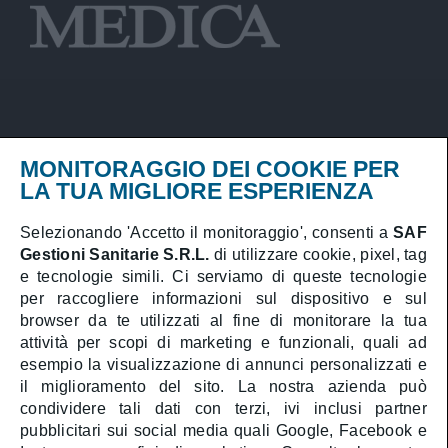
Privacy Policy
MONITORAGGIO DEI COOKIE PER
Cookies Policy
LA TUA MIGLIORE ESPERIENZA
PARS – Piano Annuale Rischio Sanitario
Selezionando 'Accetto il monitoraggio', consenti a
SAF
Gestioni Sanitarie S.R.L.
di utilizzare cookie, pixel, tag
Prenota online
e tecnologie simili. Ci serviamo di queste tecnologie
Area Medici
per raccogliere informazioni sul dispositivo e sul
browser da te utilizzati al fine di monitorare la tua
attività per scopi di marketing e funzionali, quali ad
esempio la visualizzazione di annunci personalizzati e
il miglioramento del sito. La nostra azienda può
SAF Gestioni Sanitarie S.R.L.
condividere tali dati con terzi, ivi inclusi partner
Direttore sanitario:
Dott. Athos Gentile
pubblicitari sui social media quali Google, Facebook e
Società con unico socio soggetta a direzione e