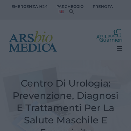
Salta
EMERGENZA H24
PARCHEGGIO
PRENOTA
al
contenuto
Togg
Navi
LA CLINICA
Centro Di Urologia:
SERVIZI AL PAZIENTE
Prevenzione, Diagnosi
SPECIALITA’ MEDICHE
E Trattamenti Per La
Salute Maschile E
MEDICI