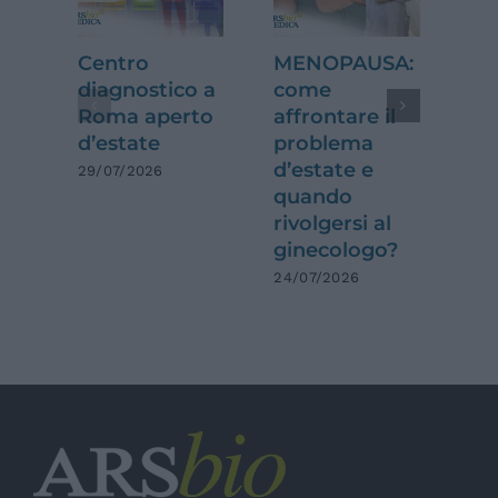
Centro
MENOPAUSA:
Di
diagnostico a
come
ca
Roma aperto
affrontare il
ga
d’estate
problema
e 
d’estate e
da
29/07/2026
quando
qu
rivolgersi al
ca
ginecologo?
na
di
24/07/2026
09/